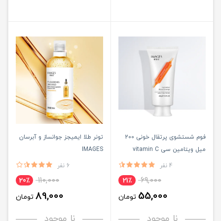
فوم شستشوی پرتقال خونی 200
تونر طلا ایمیجز جوانساز و آبرسان
میل ویتامین سی vitamin C
IMAGES
ایمیجز - IMAGES
4 نفر
6 نفر
110,000
69,000
20٪
21٪
89,000
55,000
تومان
تومان
نا موجود
نا موجود