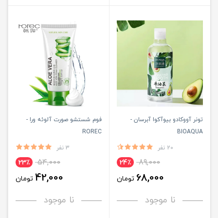
تونر آووکادو بیوآکوا آبرسان -
فوم شستشو صورت آلوئه ورا -
ROREC
BIOAQUA
20 نفر
3 نفر
54,000
89,000
23٪
24٪
42,000
68,000
تومان
تومان
نا موجود
نا موجود