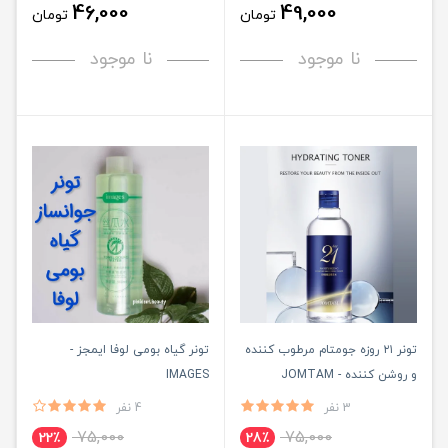
46,000
49,000
تومان
تومان
نا موجود
نا موجود
تونر ۲۱ روزه جومتام مرطوب کننده
تونر گیاه بومی لوفا ایمجز -
و روشن کننده - JOMTAM
IMAGES
3 نفر
4 نفر
75,000
75,000
22٪
28٪