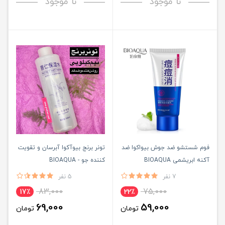
نا موجود
نا موجود
فوم شستشو ضد جوش بیواکوا ضد
تونر‌ برنج بیوآکوا آبرسان و تقویت
آکنه ابریشمی BIOAQUA
کننده جو - BIOAQUA
7 نفر
5 نفر
83,000
75,000
17٪
22٪
69,000
59,000
تومان
تومان