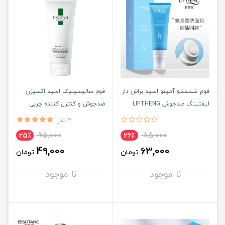
فوم شستشو آمینو اسید براش دار
فوم سالیسیلیک اسید اکسیژن
لیفتینگ ضدجوش LIFTHENG
ضدجوش و کنترل کننده چربی
پوست EXGYAN
2 نفر
65,000
85,000
25٪
26٪
49,000
63,000
تومان
تومان
نا موجود
نا موجود