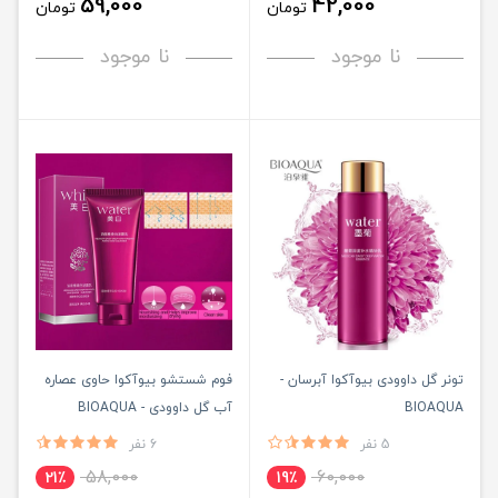
59,000
42,000
تومان
تومان
نا موجود
نا موجود
تونر گل داوودی بیوآکوا آبرسان -
فوم شستشو بیوآکوا حاوی عصاره
BIOAQUA
آب گل داوودی - BIOAQUA
5 نفر
6 نفر
58,000
60,000
21٪
19٪