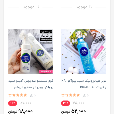
نا موجود
نا موجود
تونر هیالورونیک اسید بیوآکوا HA
فوم شستشو ضدجوش آمینو اسید
واترجت - BIOAQUA
بیوآکوا برس دار مغذی ابریشم
Bioaqua
6 نفر
6 نفر
120,000
75,000
19٪
31٪
98,000
52,000
تومان
تومان