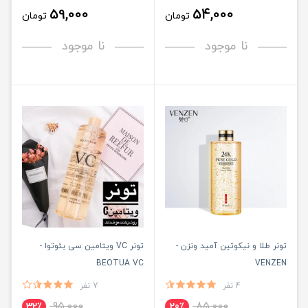
59,000
54,000
تومان
تومان
نا موجود
نا موجود
تونر طلا و نیکوتین آمید ونزن -
تونر VC ویتامین سی بئوتوا -
BEOTUA VC
VENZEN
4 نفر
7 نفر
95,000
85,000
32٪
20٪