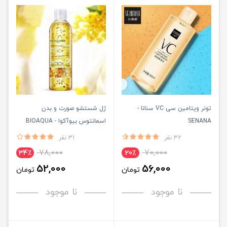
تونر ویتامین سی VC سنانا -
ژل شستشو صورت و بدن
SENANA
اسمانتوس بیوآکوا - BIOAQUA
32 نفر
31 نفر
78,000
70,000
34٪
20٪
52,000
56,000
تومان
تومان
نا موجود
نا موجود