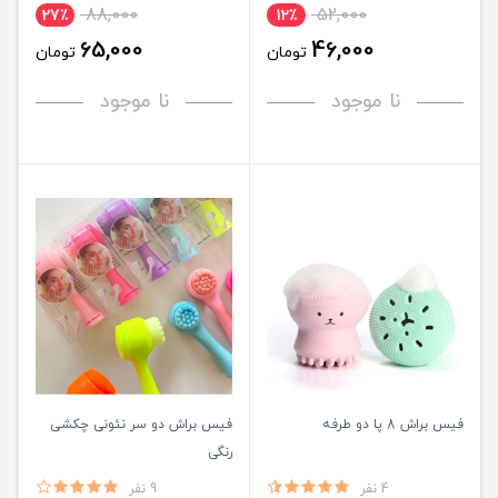
88,000
52,000
27٪
12٪
65,000
46,000
تومان
تومان
نا موجود
نا موجود
فیس براش 8 پا دو طرفه
فیس براش دو سر نئونی چکشی
رنگی
4 نفر
9 نفر