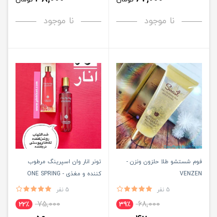
نا موجود
نا موجود
فوم ‌شستشو طلا حلزون ونزن -
تونر انار وان اسپرینگ مرطوب
VENZEN
کننده و مغذی - ONE SPRING
5 نفر
5 نفر
75,000
68,000
22٪
39٪