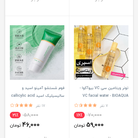
تونر ویتامین سی VC بیوآکوا -
فوم شستشو آمینو اسید و
VC facial water - BIOAQUA
سالیسیلیک اسید callicylic acid
& amino acid بایزتون -
7 نفر
17 نفر
BAIZTON
58,000
70,000
21٪
16٪
46,000
59,000
تومان
تومان