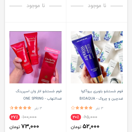
نا موجود
نا موجود
فوم شستشو بلوبری بیوآکوا
فوم شستشو انار وان اسپرینگ
ضدچین و چروک - BIOAQUA
ضدالتهاب - ONE SPRING
3 نفر
3 نفر
100,000
65,000
27٪
20٪
73,000
52,000
تومان
تومان