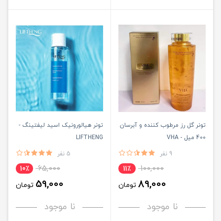
تونر گل رز مرطوب کننده و آبرسان
تونر هیالورونیک اسید لیفتینگ -
400 میل - VHA
LIFTHENG
9 نفر
5 نفر
65,000
100,000
10٪
11٪
59,000
89,000
تومان
تومان
نا موجود
نا موجود