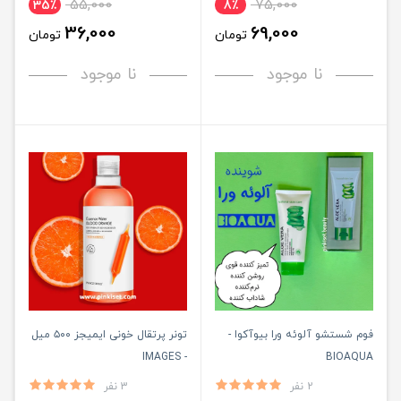
55,000
75,000
35٪
8٪
36,000
69,000
تومان
تومان
نا موجود
نا موجود
فوم شستشو آلوئه ورا بیوآکوا -
تونر‌ پرتقال خونی ایمیجز ۵۰۰ میل
- IMAGES
BIOAQUA
2 نفر
3 نفر