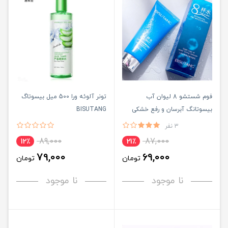
فوم شستشو 8 لیوان آب
تونر آلوئه ورا 500 میل بیسوتاگ
بیسوتانگ آبرسان و رفع خشکی
BISUTANG
پوست BISUTANG
3 نفر
89,000
87,000
12٪
21٪
79,000
69,000
تومان
تومان
نا موجود
نا موجود