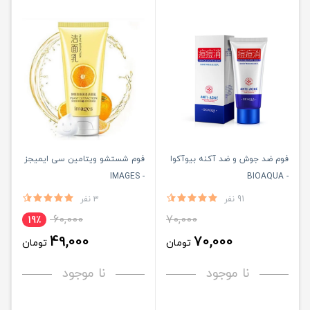
فوم ضد جوش و ضد آکنه بیوآکوا
فوم شستشو ویتامین سی ایمیجز
- IMAGES
- BIOAQUA
91 نفر
3 نفر
60,000
70,000
19٪
49,000
70,000
تومان
تومان
نا موجود
نا موجود