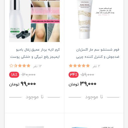
فوم شستشو سم مار اکسژیان
کرم لایه بردار عمیق زغال بامبو
ضدجوش و کنترل کننده چربی
ایمیجز رفع تیرگی و خشکی پوست
پوست EXGYAN
IMAGES
2 نفر
12 نفر
120,000
59,000
18٪
34٪
99,000
39,000
تومان
تومان
نا موجود
نا موجود