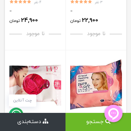
چرب 200 میل - FORMES
خشک ونرمال 200 میل - FORMES
3 نفر
4 نفر
0
0
24,900
22,900
تومان
تومان
نا موجود
نا موجود
چت آنلاین
دستمال مرطوب پیور اند سافت
دستمال مرطوب اچ پی 25 برگی -
جستجو
دسته‌بندی
25 برگی - pure & soft
HP