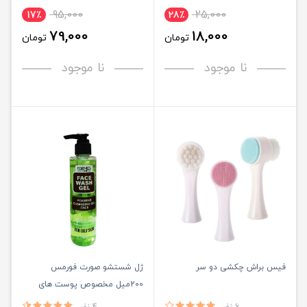
95,000
25,000
17٪
28٪
79,000
18,000
تومان
تومان
نا موجود
نا موجود
فیس براش چکشی دو سر
ژل شستشو صورت فورمس
200میل مخصوص پوست های
چرب - FORMES