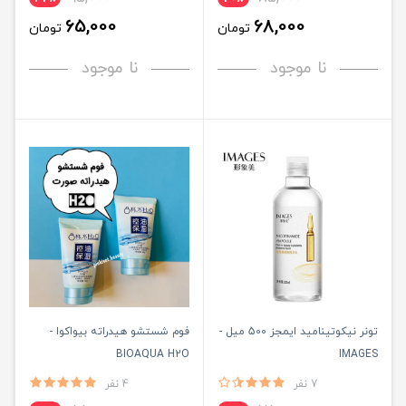
65,000
68,000
تومان
تومان
نا موجود
نا موجود
تونر نیکوتینامید ایمجز 500 میل -
فوم شستشو هیدراته بیواکوا -
BIOAQUA H2O
IMAGES
7 نفر
4 نفر