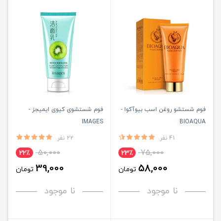
فوم شستشو روغن اسب بیوآکوا -
فوم شستشوی کیوی ایمیجز -
IMAGES
BIOAQUA
41 نفر
22 نفر
50,000
75,000
22٪
23٪
39,000
58,000
تومان
تومان
نا موجود
نا موجود