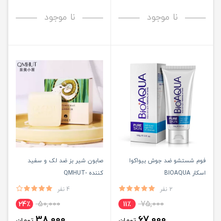
نا موجود
نا موجود
فوم شستشو ضد جوش بیواکوا
صابون شیر بز ضد لک و سفید
اسکار BIOAQUA
کننده -QMHUT
2 نفر
4 نفر
50,000
75,000
24٪
11٪
38,000
67,000
تومان
تومان