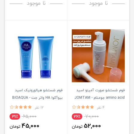
نا موجود
نا موجود
فوم شستشو صورت آمینو اسید
فوم شستشو هیالورونیک اسید
amino acid جومتام - JOMTAM
بیوآکوا HA واتر جت - BIOAQUA
4 نفر
12 نفر
65,000
70,000
31٪
26٪
45,000
52,000
تومان
تومان