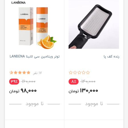
رنده کف پا
تونر ویتامین سی لانبنا LANBENA
17 نفر
160,000
140,000
39٪
8٪
98,000
130,000
تومان
تومان
نا موجود
نا موجود