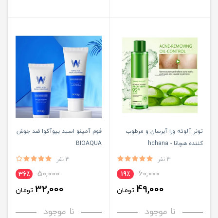
تونر آلوئه ورا آبرسان و مرطوب
فوم آمینو اسید بیوآکوا ضد جوش
کننده هچانا - hchana
BIOAQUA
3 نفر
3 نفر
50,000
60,000
36٪
19٪
32,000
49,000
تومان
تومان
نا موجود
نا موجود