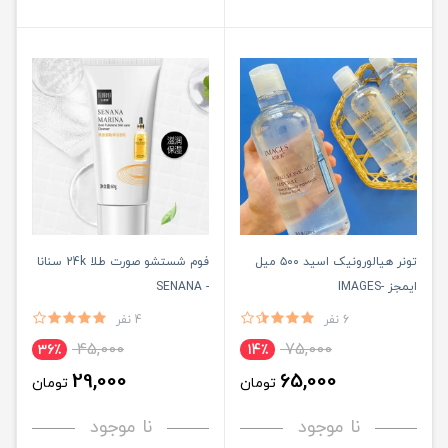
تونر هیالورونیک اسید ۵۰۰ میل
فوم شستشو صورت طلا 24k سنانا
ایمجز -IMAGES
- SENANA
6 نفر
4 نفر
45,000
75,000
36٪
14٪
29,000
65,000
تومان
تومان
نا موجود
نا موجود