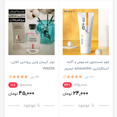
فوم شستشوی ضدجوش و آکنه
تونر آبرسان ونزن پروتئین کلاژن -
آستاگزانتین astaxanthin ایمیجز
VENZEN
- IMAGES
37 نفر
34 نفر
50,000
35,000
10٪
32٪
45,000
24,000
تومان
تومان
نا موجود
نا موجود