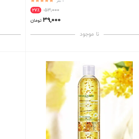
1 نفر
53,000
27٪
39,000
تومان
نا موجود