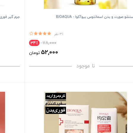
شو صورت و بدن اسمانتوس بیوآکوا - BIOAQUA
جرم گیر فوری و
31 نفر
78,000
34٪
52,000
تومان
نا موجود