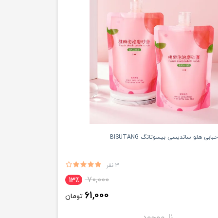
بی هلو ساندیسی بیسوتانگ BISUTANG
3 نفر
70,000
13٪
61,000
تومان
نا موجود