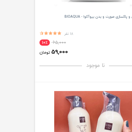
 پاکسازی صورت و بدن بیوآکوا - BIOAQUA
18 نفر
65,000
10٪
59,000
تومان
نا موجود