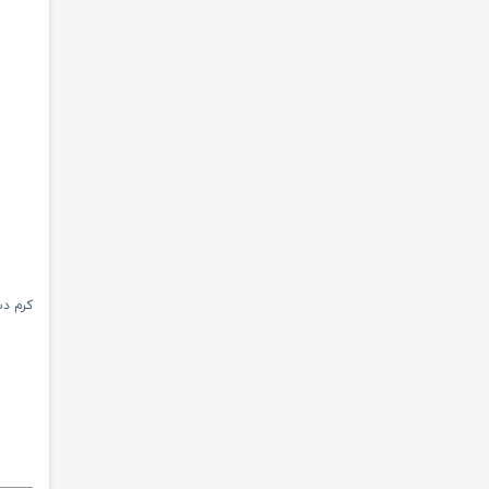
کرم دست بیوآکوا