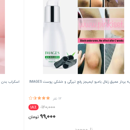
یه بردار عمیق زغال بامبو ایمیجز رفع تیرگی و خشکی پوست IMAGES
اسکراب بدن حبا
12 نفر
120,000
18٪
99,000
تومان
نا موجود