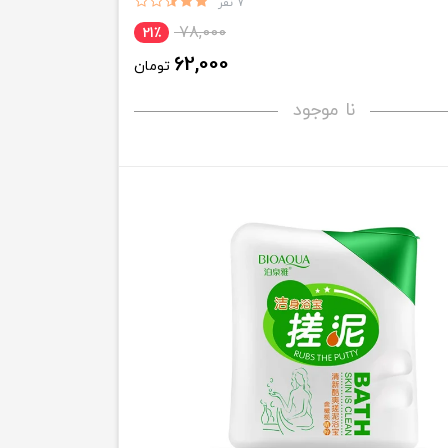
7 نفر
78,000
21٪
62,000
تومان
نا موجود