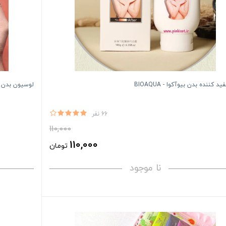
د کننده بدن بیوآکوا - BIOAQUA
لوسیون بدن شیر 
66 نفر
110,000
110,000
تومان
نا موجود