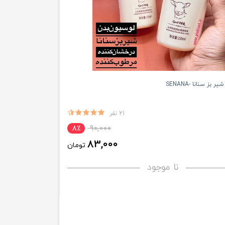
بز سنانا -SENANA
21 نفر
90,000
8٪
83,000
تومان
نا موجود