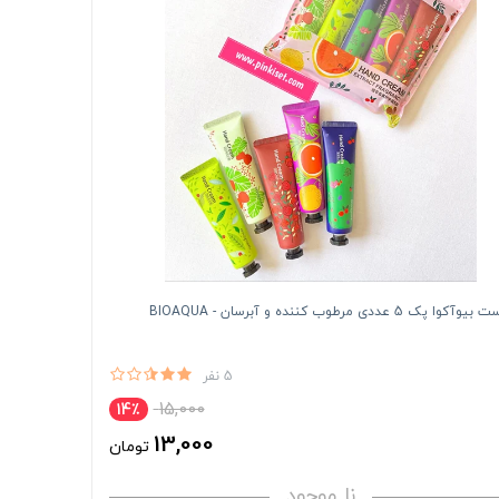
 پک 5 عددی مرطوب کننده و آبرسان - BIOAQUA
5 نفر
15,000
14٪
13,000
تومان
نا موجود