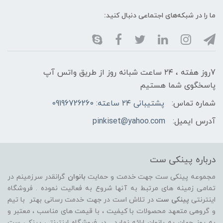
ما را در شبکه‌های اجتماعی دنبال کنید:
7روز هفته ، ۲۴ ساعت شبانه‌ روز از طریق واتس آپ
پاسخگوی شما هستیم
شماره تماس:
پشتیبانی ۲۴ ساعته: 09196726260
آدرس ایمیل:
pinkiset@yahoo.com
درباره پینکی ست
مجموعه پینکی ست جهت خدمت و حمایت
بانوان
گرانقدر سرزمینم در
تمامی زمینه های مرتبط به آنها شروع به فعالیت نموده . فروشگاه
اینترنتی
پینکی ست
در تلاش است در جهت خدمت رسانی بهتر با تیم
و گروهی متعهد محصولات با کیفیت ، با قیمت های مناسب ، معتبر و
به روز جهان به بانوان ارائه نماید . در فروشگاه اینترنتی پینکی ست