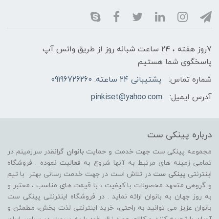
7روز هفته ، ۲۴ ساعت شبانه‌ روز از طریق واتس آپ
پاسخگوی شما هستیم
شماره تماس:
پشتیبانی ۲۴ ساعته: 09196726260
آدرس ایمیل:
pinkiset@yahoo.com
درباره پینکی ست
مجموعه پینکی ست جهت خدمت و حمایت
بانوان
گرانقدر سرزمینم در
تمامی زمینه های مرتبط به آنها شروع به فعالیت نموده . فروشگاه
اینترنتی
پینکی ست
در تلاش است در جهت خدمت رسانی بهتر با تیم
و گروهی متعهد محصولات با کیفیت ، با قیمت های مناسب ، معتبر و
به روز جهان به بانوان ارائه نماید . در فروشگاه اینترنتی پینکی ست
بانوان عزیز می توانيد به راحتی، خرید اینترنتی لذت بخش، مطمئن و