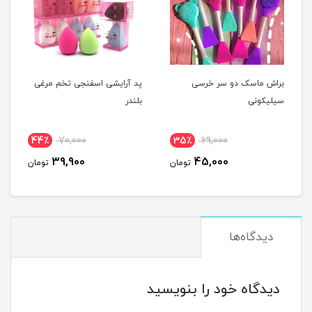
براش ماسک دو سر خرسی
پد آرایشی اسفنجی تخم مرغی
سیلیکونی
بلندر
44٪
70,000
35٪
69,000
39,900
45,000
تومان
تومان
دیدگاه‌ها
دیدگاه خود را بنویسید