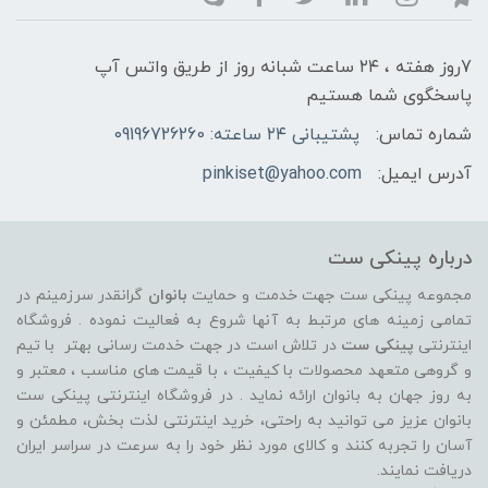
7روز هفته ، ۲۴ ساعت شبانه‌ روز از طریق واتس آپ
پاسخگوی شما هستیم
شماره تماس:
پشتیبانی ۲۴ ساعته: 09196726260
آدرس ایمیل:
pinkiset@yahoo.com
درباره پینکی ست
مجموعه پینکی ست جهت خدمت و حمایت
بانوان
گرانقدر سرزمینم در
تمامی زمینه های مرتبط به آنها شروع به فعالیت نموده . فروشگاه
اینترنتی
پینکی ست
در تلاش است در جهت خدمت رسانی بهتر با تیم
و گروهی متعهد محصولات با کیفیت ، با قیمت های مناسب ، معتبر و
به روز جهان به بانوان ارائه نماید . در فروشگاه اینترنتی پینکی ست
بانوان عزیز می توانيد به راحتی، خرید اینترنتی لذت بخش، مطمئن و
آسان را تجربه کنند و کالای مورد نظر خود را به سرعت در سراسر ایران
دریافت نمایند.