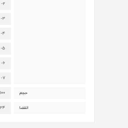
2- مرطوب کننده عمیق پوست
3- ترمیم کننده پوست
4- از بین بردن جای جوش
5- پاکسازی عمیق پوست
6- افزایش استحکام پوست
7- پاکسازی تمامی جوش ها
۱۰۰ گرم
حجم
۰۲۴
انقضا