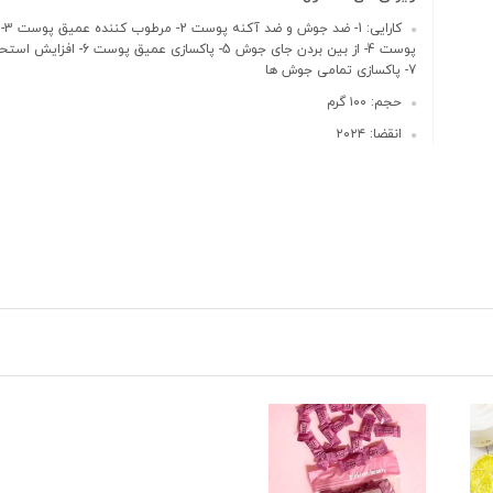
کارا
پوست 4- از بین بردن جای جوش 5- پاکسازی عم
7- پاکسازی تمامی جوش ها
حجم: ۱۰۰ گرم
انقضا: ۲۰۲۴