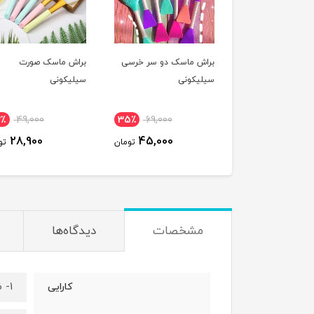
براش ماسک دو سر خرسی
براش ماسک صورت
سیلیکونی
سیلیکونی
2٪
49,000
35٪
69,000
28,900
45,000
تومان
تو
مشخصات
دیدگاه‌ها
1- ضد جوش و ضد آکنه پوست
کارایی