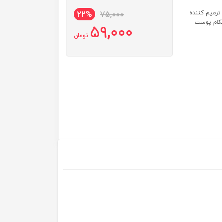
یی: 1- ضد جوش و ضد آکنه پوست 2- مرطوب کننده عمیق پوست 3- ترمیم کننده
22%
75,000
یق پوست 6- افزایش استحکام پوست
59,000
تومان