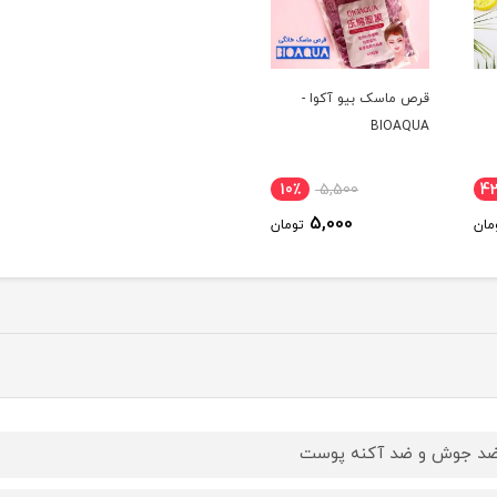
قرص ماسک بیو آکوا -
BIOAQUA
10٪
5,500
4
5,000
مان
تومان