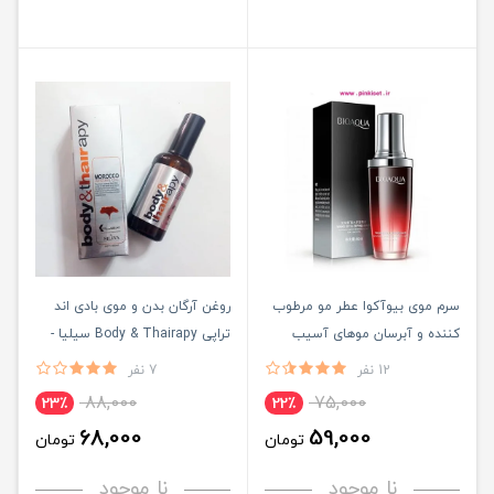
سرم موی بیوآکوا عطر مو مرطوب
روغن آرگان بدن و موی بادی اند
کننده و آبرسان موهای آسیب
تراپی Body & Thairapy سیلیا -
دیده BIOAQUA
SILIYA morocco
12 نفر
7 نفر
88,000
75,000
23٪
22٪
68,000
59,000
تومان
تومان
نا موجود
نا موجود