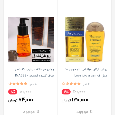
روغن آرگان مراکشی لاو جوجو 120
روغن مو دانه مرطوب کننده و
میل Love jojo argan oil
صاف کننده ایمیجز - IMAGES
morocco
4 نفر
5 نفر
80,000
160,000
8٪
19٪
74,000
130,000
تومان
تومان
نا موجود
نا موجود