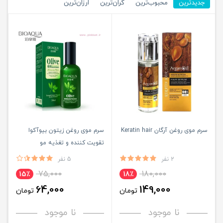
جدیدترین
محبوب‌ترین
گران‌ترین
ارزان‌ترین
سرم موی روغن آرگان Keratin hair
سرم موی روغن زیتون بیوآکوا
تقویت کننده و تغذیه مو
BIOAQUA
2 نفر
5 نفر
75,000
180,000
15٪
18٪
64,000
149,000
تومان
تومان
نا موجود
نا موجود