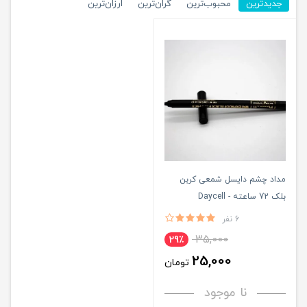
جدیدترین
محبوب‌ترین
گران‌ترین
ارزان‌ترین
مداد چشم دایسل شمعی کربن
بلک 72 ساعته - Daycell
6 نفر
35,000
29٪
25,000
تومان
نا موجود