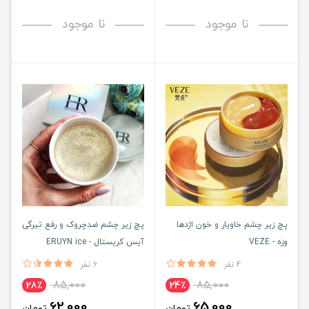
نا موجود
نا موجود
پچ زیر چشم خاویار و خون اژدها
پچ زیر چشم ضدچروک و رفع تیرگی
وزه - VEZE
آیس کریستال - ERUYN ice
crystal mask
4 نفر
6 نفر
85,000
85,000
28٪
24٪
62,000
65,000
تومان
تومان