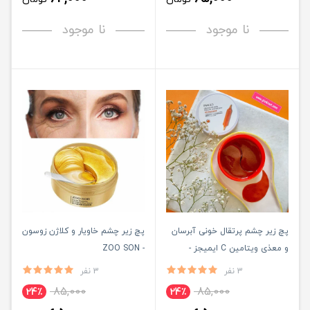
نا موجود
نا موجود
پچ زیر چشم پرتقال خونی آبرسان
پچ زیر چشم خاویار و کلاژن زوسون
و معذی ویتامین C ایمیجز -
- ZOO SON
IMAGES
3 نفر
3 نفر
85,000
85,000
24٪
24٪