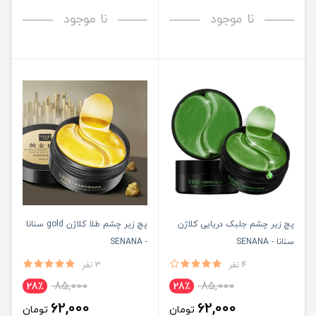
نا موجود
نا موجود
پچ زیر چشم جلبک دریایی کلاژن
پچ زیر چشم طلا کلاژن gold سنانا
سنانا - SENANA
- SENANA
4 نفر
3 نفر
85,000
85,000
28٪
28٪
62,000
62,000
تومان
تومان