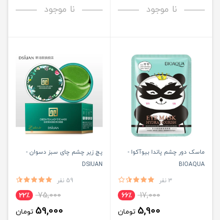
نا موجود
نا موجود
ماسک دور چشم پاندا بیوآکوا -
پچ زیر چشم چای سبز دسوان -
DSIUAN
BIOAQUA
3 نفر
59 نفر
75,000
17,000
22٪
66٪
59,000
5,900
تومان
تومان