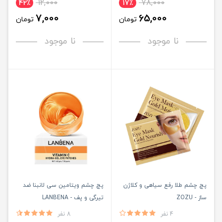
12,000
78,000
42٪
17٪
7,000
65,000
تومان
تومان
نا موجود
نا موجود
پچ چشم طلا رفع سیاهی و کلاژن
پچ چشم ویتامین سی لانبنا ضد
ساز - ZOZU
تیرگی و پف - LANBENA
4 نفر
8 نفر