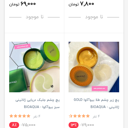
69,000
7,800
تومان
تومان
نا موجود
نا موجود
پچ زیر چشم طلا بیوآکوا GOLD
پچ چشم جلبک دریایی ژلاتینی
ژلاتینی - BIOAQUA
سبز بیوآکوا - BIOAQUA
4 نفر
4 نفر
75,000
79,000
8٪
13٪