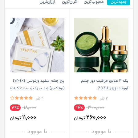
جدیدترین
محبوب‌ترین
گران‌ترین
ارزان‌ترین
پک 3 عددی مراقبت دور چشم
پچ چشم سفید ورفونس syn-ake
آووکادو زوزو ZOZU
(بوتاکس) ضد چروک و سفت کننده
VERFONS
2 نفر
4 نفر
18,000
300,000
39٪
14٪
11,000
260,000
تومان
تومان
نا موجود
نا موجود