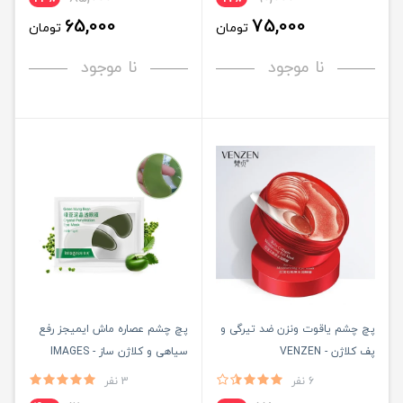
65,000
75,000
تومان
تومان
نا موجود
نا موجود
پچ چشم یاقوت ونزن ضد تیرگی و
پچ چشم عصاره ماش ایمیجز رفع
پف کلاژن - VENZEN
سیاهی و کلاژن ساز - IMAGES
6 نفر
3 نفر