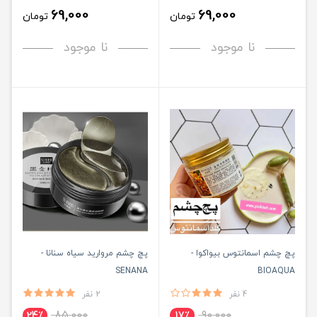
69,000
69,000
تومان
تومان
نا موجود
نا موجود
پچ چشم اسمانتوس بیواکوا -
پچ چشم مروارید سیاه سنانا -
SENANA
BIOAQUA
4 نفر
2 نفر
85,000
90,000
24٪
17٪