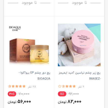
نا موجود
نا موجود
پچ زیر چشم نیاسین آمید ایمیجز
پچ دور چشم EP بیوآکوا -
BIOAQUA
-IMAGEZ
6 نفر
28 نفر
70,000
92,000
20٪
11٪
56,000
82,000
تومان
تومان