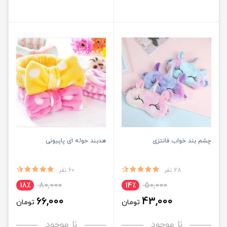
چشم بند خواب فانتزی
هدبند حوله ای پاپیونی
28 نفر
60 نفر
80,000
50,000
18٪
14٪
66,000
43,000
تومان
تومان
نا موجود
نا موجود