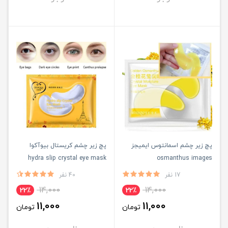
پچ زیر چشم اسمانتوس ایمیجز
پچ زیر چشم کریستال بیوآکوا
hydra slip crystal eye mask
osmanthus images
bioaqua
17 نفر
40 نفر
14,000
14,000
22٪
22٪
11,000
11,000
تومان
تومان