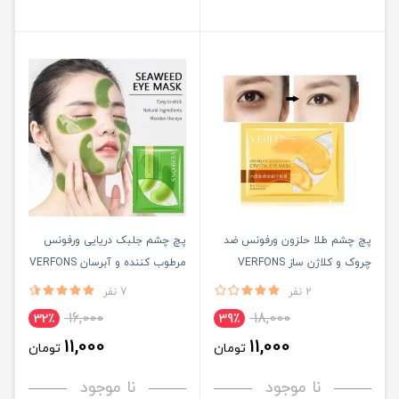
پچ چشم طلا حلزون ورفونس ضد
پچ چشم جلبک دریایی ورفونس
چروک و کلاژن ساز VERFONS
مرطوب کننده و آبرسان VERFONS
2 نفر
7 نفر
16,000
18,000
32٪
39٪
11,000
11,000
تومان
تومان
نا موجود
نا موجود