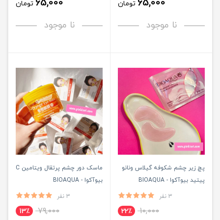
65,000
65,000
تومان
تومان
نا موجود
نا موجود
پچ زیر چشم شکوفه گیلاس و‌نانو
ماسک دور چشم پرتقال ویتامین C
پیتید بیوآکوا - BIOAQUA
بیوآکوا - BIOAQUA
3 نفر
3 نفر
79,000
10,000
13٪
22٪