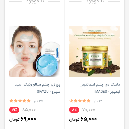
نا موجود
نا موجود
ماسک دور چشم اسمانتوس
پچ زیر چشم هیالورونیک اسید
ایمیجز - IMAGES
سیازو - SIAYZU
24 نفر
25 نفر
85,000
70,000
19٪
8٪
69,000
65,000
تومان
تومان