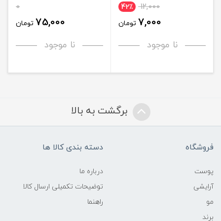
0
12,000
42٪
75,000
7,000
تومان
تومان
نا موجود
نا موجود
برگشت به بالا
فروشگاه
دسته بندی کالا ها
پوست
درباره ما
آرایشی
توضیحات تکمیلی ارسال کالا
مو
راهنما
برند