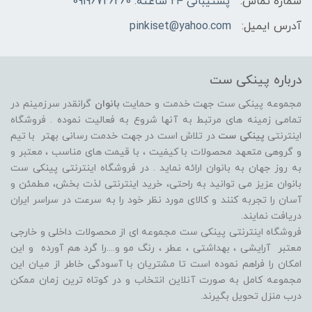
شماره تماس:
پشتیبانی ۲۴ ساعته: 09196726260
آدرس ایمیل:
pinkiset@yahoo.com
درباره پینکی ست
مجموعه پینکی ست جهت خدمت و حمایت
بانوان
گرانقدر سرزمینم در
تمامی زمینه های مرتبط به آنها شروع به فعالیت نموده . فروشگاه
اینترنتی
پینکی ست
در تلاش است در جهت خدمت رسانی بهتر با تیم
و گروهی متعهد محصولات با کیفیت ، با قیمت های مناسب ، معتبر و
به روز جهان به بانوان ارائه نماید . در فروشگاه اینترنتی پینکی ست
بانوان عزیز می توانيد به راحتی، خرید اینترنتی لذت بخش، مطمئن و
آسان را تجربه کنند و کالای مورد نظر خود را به سرعت در سراسر ایران
دریافت نمایند.
فروشگاه اینترنتی پینکی ست مجموعه ای از محصولات داخلی و خارجی
معتبر آرایشی ، بهداشتی ، عطر ، رنگ مو و....را گرد هم آورده و اين
امکان را فراهم نموده است تا مشتريان با آسودگی خاطر از ميان اين
مجموعه کامل به صورت آنلاين انتخاب و در کوتاه ترين زمان ممکن
درب منزل تحویل بگیرند.