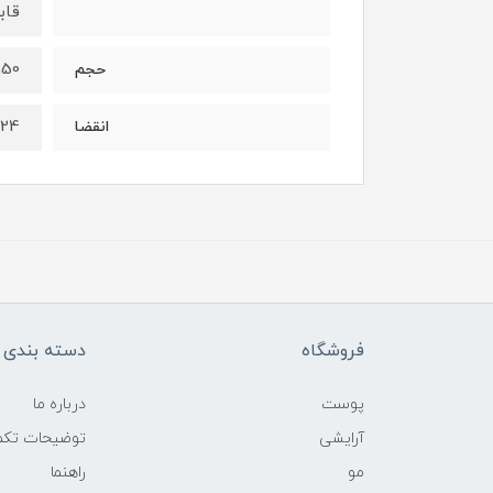
قاب
150 می
حجم
024
انقضا
فروشگاه
دسته بندی ک
پوست
درباره ما
آرایشی
توضیحات تکمی
مو
راهنما