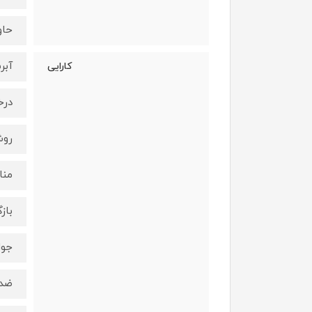
حاو
آبر
کارایی
درخ
روش
منا
باز
جوا
ضد 