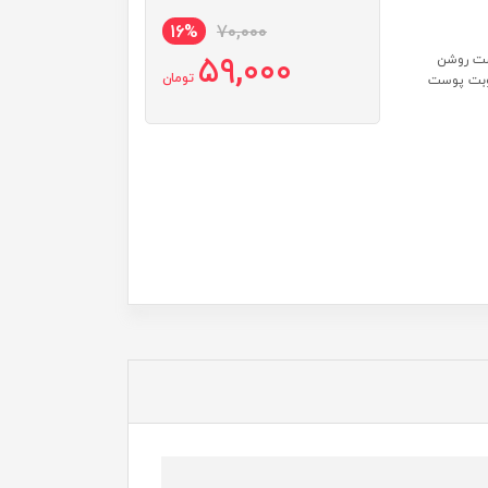
16%
70,000
59,000
ست روشن
تومان
طوبت پوست