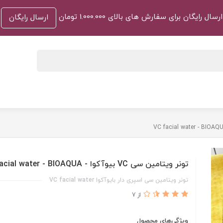
ارسال رایگان برای سفارش های بالای 1.000.000 تومان
ارسال رایگان
تونر ویتامین سی VC بیوآکوا - VC facial water - BIOAQUA
تونر ویتامین سی اسپری دار بایوآکوا VC facial water
از 7
ویژگی‌های محصول