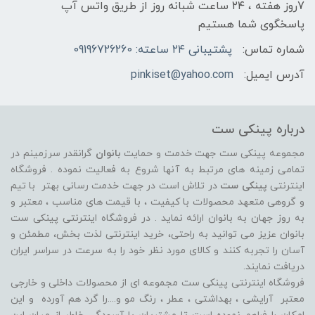
7روز هفته ، ۲۴ ساعت شبانه‌ روز از طریق واتس آپ
پاسخگوی شما هستیم
شماره تماس:
پشتیبانی ۲۴ ساعته: 09196726260
آدرس ایمیل:
pinkiset@yahoo.com
درباره پینکی ست
مجموعه پینکی ست جهت خدمت و حمایت
بانوان
گرانقدر سرزمینم در
تمامی زمینه های مرتبط به آنها شروع به فعالیت نموده . فروشگاه
اینترنتی
پینکی ست
در تلاش است در جهت خدمت رسانی بهتر با تیم
و گروهی متعهد محصولات با کیفیت ، با قیمت های مناسب ، معتبر و
به روز جهان به بانوان ارائه نماید . در فروشگاه اینترنتی پینکی ست
بانوان عزیز می توانيد به راحتی، خرید اینترنتی لذت بخش، مطمئن و
آسان را تجربه کنند و کالای مورد نظر خود را به سرعت در سراسر ایران
دریافت نمایند.
فروشگاه اینترنتی پینکی ست مجموعه ای از محصولات داخلی و خارجی
معتبر آرایشی ، بهداشتی ، عطر ، رنگ مو و....را گرد هم آورده و اين