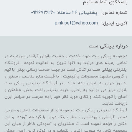
پاسخگوی شما هستیم
شماره تماس:
پشتیبانی ۲۴ ساعته: 09196726260
آدرس ایمیل:
pinkiset@yahoo.com
درباره پینکی ست
مجموعه پینکی ست جهت خدمت و حمایت
بانوان
گرانقدر سرزمینم در
تمامی زمینه های مرتبط به آنها شروع به فعالیت نموده . فروشگاه
اینترنتی
پینکی ست
در تلاش است در جهت خدمت رسانی بهتر با تیم
و گروهی متعهد محصولات با کیفیت ، با قیمت های مناسب ، معتبر و
به روز جهان به بانوان ارائه نماید . در فروشگاه اینترنتی پینکی ست
بانوان عزیز می توانيد به راحتی، خرید اینترنتی لذت بخش، مطمئن و
آسان را تجربه کنند و کالای مورد نظر خود را به سرعت در سراسر ایران
دریافت نمایند.
فروشگاه اینترنتی پینکی ست مجموعه ای از محصولات داخلی و خارجی
معتبر آرایشی ، بهداشتی ، عطر ، رنگ مو و....را گرد هم آورده و اين
امکان را فراهم نموده است تا مشتريان با آسودگی خاطر از ميان اين
مجموعه کامل به صورت آنلاين انتخاب و در کوتاه ترين زمان ممکن