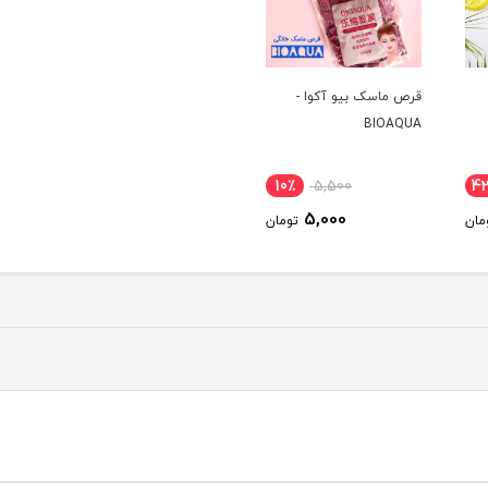
قرص ماسک بیو آکوا -
BIOAQUA
10٪
5,500
4
5,000
مان
تومان