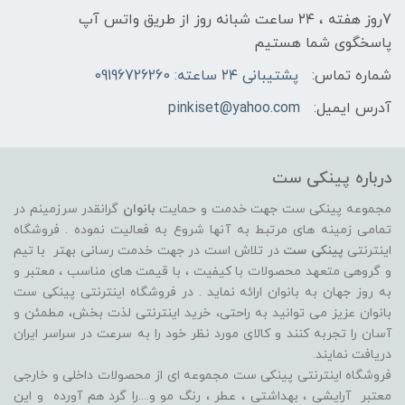
7روز هفته ، ۲۴ ساعت شبانه‌ روز از طریق واتس آپ
پاسخگوی شما هستیم
شماره تماس:
پشتیبانی ۲۴ ساعته: 09196726260
آدرس ایمیل:
pinkiset@yahoo.com
درباره پینکی ست
مجموعه پینکی ست جهت خدمت و حمایت
بانوان
گرانقدر سرزمینم در
تمامی زمینه های مرتبط به آنها شروع به فعالیت نموده . فروشگاه
اینترنتی
پینکی ست
در تلاش است در جهت خدمت رسانی بهتر با تیم
و گروهی متعهد محصولات با کیفیت ، با قیمت های مناسب ، معتبر و
به روز جهان به بانوان ارائه نماید . در فروشگاه اینترنتی پینکی ست
بانوان عزیز می توانيد به راحتی، خرید اینترنتی لذت بخش، مطمئن و
آسان را تجربه کنند و کالای مورد نظر خود را به سرعت در سراسر ایران
دریافت نمایند.
فروشگاه اینترنتی پینکی ست مجموعه ای از محصولات داخلی و خارجی
معتبر آرایشی ، بهداشتی ، عطر ، رنگ مو و....را گرد هم آورده و اين