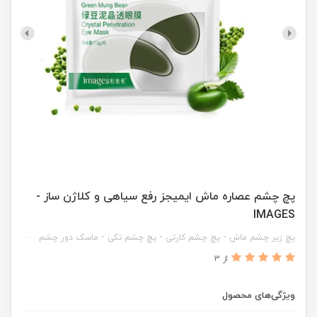
پچ چشم عصاره ماش ایمیجز رفع سیاهی و کلاژن ساز -
IMAGES
پچ زیر چشم ماش - پچ چشم کارتی - پچ چشم تکی - ماسک دور چشم
از 3
ویژگی‌های محصول