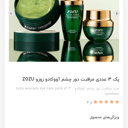
پک 3 عددی مراقبت دور چشم آووکادو زوزو ZOZU
ست مراقبت دور چشم آووکادو - zozu avocado eye care pack of 3
numbers
از 2
ویژگی‌های محصول