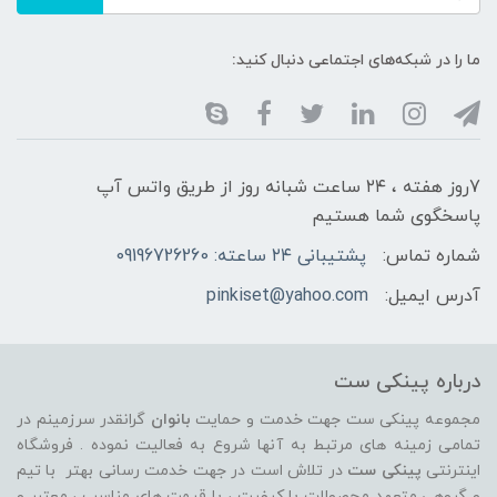
ما را در شبکه‌های اجتماعی دنبال کنید:
7روز هفته ، ۲۴ ساعت شبانه‌ روز از طریق واتس آپ
پاسخگوی شما هستیم
شماره تماس:
پشتیبانی ۲۴ ساعته: 09196726260
آدرس ایمیل:
pinkiset@yahoo.com
درباره پینکی ست
مجموعه پینکی ست جهت خدمت و حمایت
بانوان
گرانقدر سرزمینم در
تمامی زمینه های مرتبط به آنها شروع به فعالیت نموده . فروشگاه
اینترنتی
پینکی ست
در تلاش است در جهت خدمت رسانی بهتر با تیم
و گروهی متعهد محصولات با کیفیت ، با قیمت های مناسب ، معتبر و