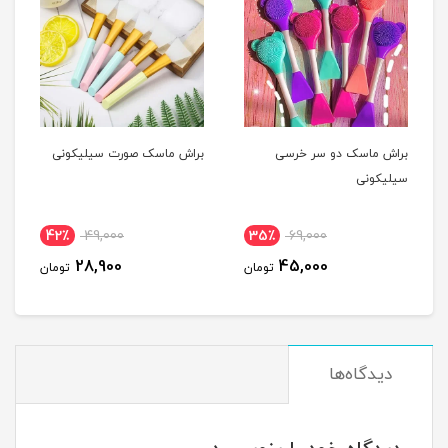
براش ماسک دو سر خرسی
براش ماسک صورت سیلیکونی
سیلیکونی
42٪
49,000
35٪
69,000
28,900
45,000
تومان
تومان
دیدگاه‌ها