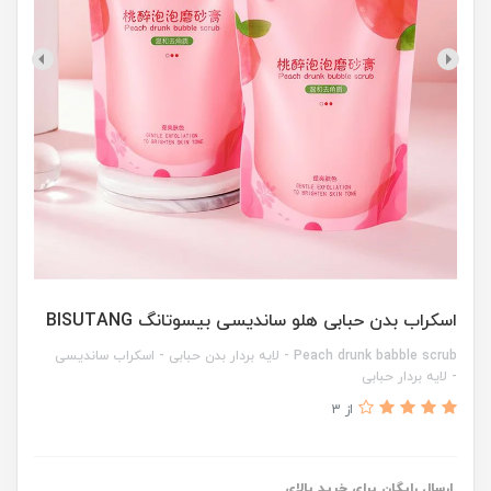
اسکراب بدن حبابی هلو ساندیسی بیسوتانگ BISUTANG
Peach drunk babble scrub - لایه بردار بدن حبابی - اسکراب ساندیسی
- لایه بردار حبابی
از 3
ارسال رایگان برای خرید بالای