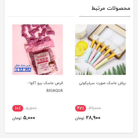
محصولات مرتبط
براش ماسک صورت سیلیکونی
قرص ماسک بیو آکوا -
BIOAQUA
10٪
5,500
42٪
49,000
5,000
28,900
تومان
تومان