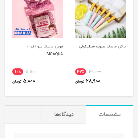
براش ماسک صورت سیلیکونی
قرص ماسک بیو آکوا -
BIOAQUA
10٪
5,500
42٪
49,000
5,000
28,900
تومان
تومان
مشخصات
دیدگاه‌ها