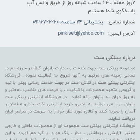
7روز هفته ، ۲۴ ساعت شبانه‌ روز از طریق واتس آپ
پاسخگوی شما هستیم
شماره تماس:
پشتیبانی ۲۴ ساعته: 09196726260
آدرس ایمیل:
pinkiset@yahoo.com
درباره پینکی ست
مجموعه پینکی ست جهت خدمت و حمایت
بانوان
گرانقدر سرزمینم در
تمامی زمینه های مرتبط به آنها شروع به فعالیت نموده . فروشگاه
اینترنتی
پینکی ست
در تلاش است در جهت خدمت رسانی بهتر با تیم
و گروهی متعهد محصولات با کیفیت ، با قیمت های مناسب ، معتبر و
به روز جهان به بانوان ارائه نماید . در فروشگاه اینترنتی پینکی ست
بانوان عزیز می توانيد به راحتی، خرید اینترنتی لذت بخش، مطمئن و
آسان را تجربه کنند و کالای مورد نظر خود را به سرعت در سراسر ایران
دریافت نمایند.
فروشگاه اینترنتی پینکی ست مجموعه ای از محصولات داخلی و خارجی
معتبر آرایشی ، بهداشتی ، عطر ، رنگ مو و....را گرد هم آورده و اين