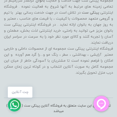
مجموعه پینکی ست جهت خدمت و حمایت
بانوان
گرانقدر سرزمینم در
تمامی زمینه های مرتبط به آنها شروع به فعالیت نموده . فروشگاه
اینترنتی
پینکی ست
در تلاش است در جهت خدمت رسانی بهتر با تیم
و گروهی متعهد محصولات با کیفیت ، با قیمت های مناسب ، معتبر و
به روز جهان به بانوان ارائه نماید . در فروشگاه اینترنتی پینکی ست
بانوان عزیز می توانيد به راحتی، خرید اینترنتی لذت بخش، مطمئن و
آسان را تجربه کنند و کالای مورد نظر خود را به سرعت در سراسر ایران
دریافت نمایند.
فروشگاه اینترنتی پینکی ست مجموعه ای از محصولات داخلی و خارجی
معتبر آرایشی ، بهداشتی ، عطر ، رنگ مو و....را گرد هم آورده و اين
امکان را فراهم نموده است تا مشتريان با آسودگی خاطر از ميان اين
مجموعه کامل به صورت آنلاين انتخاب و در کوتاه ترين زمان ممکن
درب منزل تحویل بگیرند.
چت آنلاین
تمامی حقوق این سایت متعلق به فروشگاه آنلاین پینکی ست ( pinkiset )
میباشد