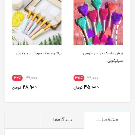
براش ماسک دو سر خرسی
براش ماسک صورت سیلیکونی
سیلیکونی
42٪
49,000
35٪
69,000
28,900
45,000
تومان
تومان
مشخصات
دیدگاه‌ها