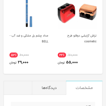
تراش آرایشی دوقلو طرح
مداد چشم بل مشکی و ضد آب -
BELL
cosmetic
52٪
60,000
22٪
70,000
29,000
55,000
تومان
تومان
مشخصات
دیدگاه‌ها