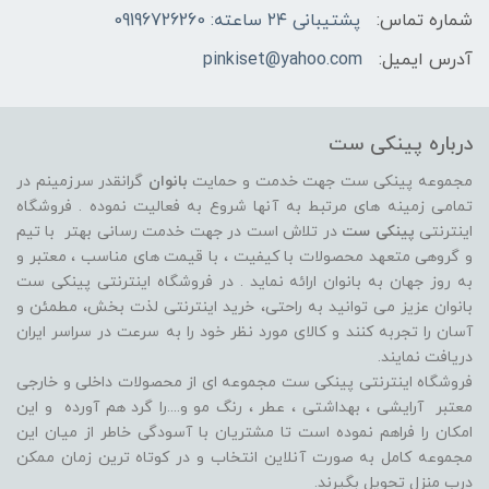
شماره تماس:
پشتیبانی ۲۴ ساعته: 09196726260
آدرس ایمیل:
pinkiset@yahoo.com
درباره پینکی ست
مجموعه پینکی ست جهت خدمت و حمایت
بانوان
گرانقدر سرزمینم در
تمامی زمینه های مرتبط به آنها شروع به فعالیت نموده . فروشگاه
اینترنتی
پینکی ست
در تلاش است در جهت خدمت رسانی بهتر با تیم
و گروهی متعهد محصولات با کیفیت ، با قیمت های مناسب ، معتبر و
به روز جهان به بانوان ارائه نماید . در فروشگاه اینترنتی پینکی ست
بانوان عزیز می توانيد به راحتی، خرید اینترنتی لذت بخش، مطمئن و
آسان را تجربه کنند و کالای مورد نظر خود را به سرعت در سراسر ایران
دریافت نمایند.
فروشگاه اینترنتی پینکی ست مجموعه ای از محصولات داخلی و خارجی
معتبر آرایشی ، بهداشتی ، عطر ، رنگ مو و....را گرد هم آورده و اين
امکان را فراهم نموده است تا مشتريان با آسودگی خاطر از ميان اين
مجموعه کامل به صورت آنلاين انتخاب و در کوتاه ترين زمان ممکن
درب منزل تحویل بگیرند.