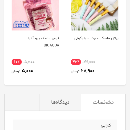
براش ماسک صورت سیلیکونی
قرص ماسک بیو آکوا -
BIOAQUA
10٪
5,500
42٪
49,000
5,000
28,900
تومان
تومان
مشخصات
دیدگاه‌ها
کارایی