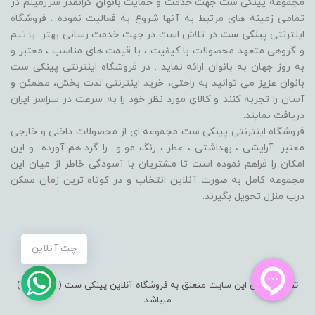
مجموعه پینکی ست جهت خدمت و حمایت
بانوان
گرانقدر سرزمینم در
تمامی زمینه های مرتبط به آنها شروع به فعالیت نموده . فروشگاه
اینترنتی
پینکی ست
در تلاش است در جهت خدمت رسانی بهتر با تیم
و گروهی متعهد محصولات با کیفیت ، با قیمت های مناسب ، معتبر و
به روز جهان به بانوان ارائه نماید . در فروشگاه اینترنتی پینکی ست
بانوان عزیز می توانيد به راحتی، خرید اینترنتی لذت بخش، مطمئن و
آسان را تجربه کنند و کالای مورد نظر خود را به سرعت در سراسر ایران
دریافت نمایند.
فروشگاه اینترنتی پینکی ست مجموعه ای از محصولات داخلی و خارجی
معتبر آرایشی ، بهداشتی ، عطر ، رنگ مو و....را گرد هم آورده و اين
امکان را فراهم نموده است تا مشتريان با آسودگی خاطر از ميان اين
مجموعه کامل به صورت آنلاين انتخاب و در کوتاه ترين زمان ممکن
درب منزل تحویل بگیرند.
چت آنلاین
تمامی حقوق این سایت متعلق به فروشگاه آنلاین پینکی ست ( pinkiset )
میباشد