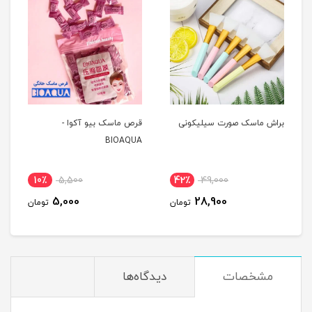
براش ماسک صورت سیلیکونی
قرص ماسک بیو آکوا -
BIOAQUA
10٪
5,500
42٪
49,000
5,000
28,900
تومان
تومان
مشخصات
دیدگاه‌ها