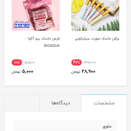
براش ماسک صورت سیلیکونی
قرص ماسک بیو آکوا -
BIOAQUA
10٪
5,500
42٪
49,000
5,000
28,900
تومان
تومان
مشخصات
دیدگاه‌ها
حاوی