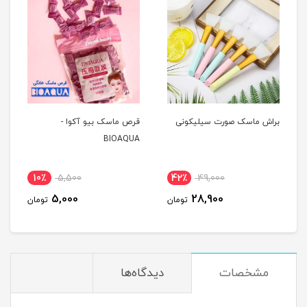
براش ماسک صورت سیلیکونی
قرص ماسک بیو آکوا -
BIOAQUA
10٪
5,500
42٪
49,000
5,000
28,900
تومان
تومان
مشخصات
دیدگاه‌ها