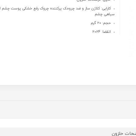
کارایی: کلاژن ساز و ضد چرومک پرکننده چروک رفع خشکی پوست چشم از 
سیاهی چشم
حجم: ۲۰ گرم
اتقضا: 2024
حات حلزون