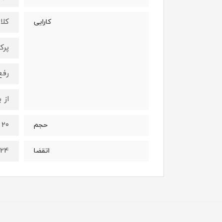
کلا
کارایی
پرک
رفع
از 
۲۰ گرم
حجم
024
اتقضا