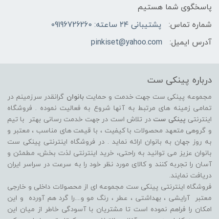
پاسخگوی شما هستیم
شماره تماس:
پشتیبانی ۲۴ ساعته: 09196726260
آدرس ایمیل:
pinkiset@yahoo.com
درباره پینکی ست
مجموعه پینکی ست جهت خدمت و حمایت
بانوان
گرانقدر سرزمینم در
تمامی زمینه های مرتبط به آنها شروع به فعالیت نموده . فروشگاه
اینترنتی
پینکی ست
در تلاش است در جهت خدمت رسانی بهتر با تیم
و گروهی متعهد محصولات با کیفیت ، با قیمت های مناسب ، معتبر و
به روز جهان به بانوان ارائه نماید . در فروشگاه اینترنتی پینکی ست
بانوان عزیز می توانيد به راحتی، خرید اینترنتی لذت بخش، مطمئن و
آسان را تجربه کنند و کالای مورد نظر خود را به سرعت در سراسر ایران
دریافت نمایند.
فروشگاه اینترنتی پینکی ست مجموعه ای از محصولات داخلی و خارجی
معتبر آرایشی ، بهداشتی ، عطر ، رنگ مو و....را گرد هم آورده و اين
امکان را فراهم نموده است تا مشتريان با آسودگی خاطر از ميان اين