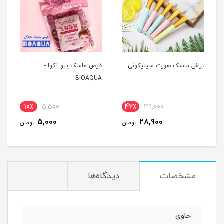
براش ماسک صورت سیلیکونی
قرص ماسک بیو آکوا -
BIOAQUA
10٪
5,500
42٪
49,000
5,000
28,900
تومان
تومان
مشخصات
دیدگاه‌ها
حاوی