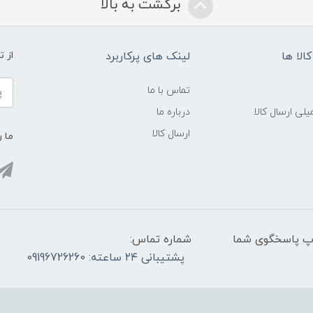
برگشت به بالا
الا ها
لینک های پرکاربرد
از 
تماس با ما
لی ارسال کالا
درباره ما
ارسال کالا
ما ر
واتس آپ پاسخگوی شما
شماره تماس:
پشتیبانی ۲۴ ساعته: 09196726260