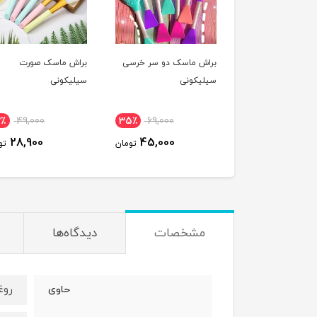
براش ماسک دو سر خرسی
براش ماسک صورت
سیلیکونی
سیلیکونی
2٪
49,000
35٪
69,000
28,900
45,000
تومان
تو
مشخصات
دیدگاه‌ها
روغ
حاوی