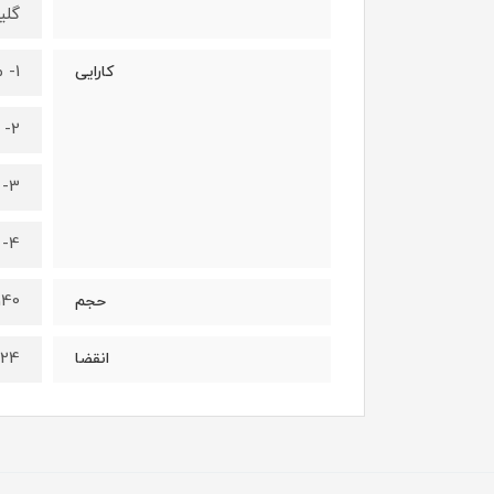
گلی
1- مرطوب کننده عمقی پوست
کارایی
2- روشن کننده پوست
3- نرم کننده و شاداب کننده پوست
4- ماندگاری بالا
140 گر
حجم
024
انقضا