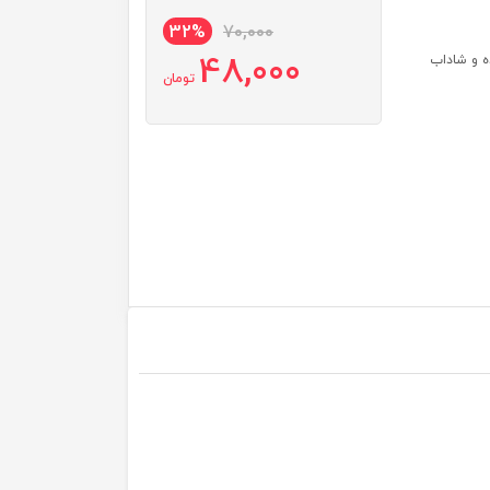
32%
70,000
48,000
- روشن کننده پوست 3- نرم کننده و شاداب
تومان