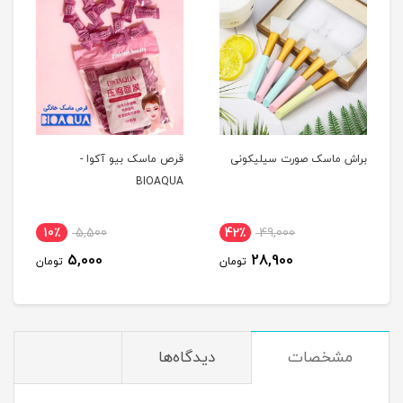
براش ماسک صورت سیلیکونی
قرص ماسک بیو آکوا -
BIOAQUA
10٪
5,500
42٪
49,000
5,000
28,900
تومان
تومان
مشخصات
دیدگاه‌ها