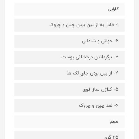
کارایی
1- قادر به از بین بردن چین و چروک
2- جوانی و شادابی
3- برگرداندن درخشانی پوست
4- از بین بردن جای لک ها
5- کلاژن ساز قوی
6- ضد چین و چروک
حجم
25 گرم