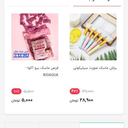
براش ماسک صورت سیلیکونی
قرص ماسک بیو آکوا -
BIOAQUA
10٪
5,500
42٪
49,000
5,000
28,900
تومان
تومان