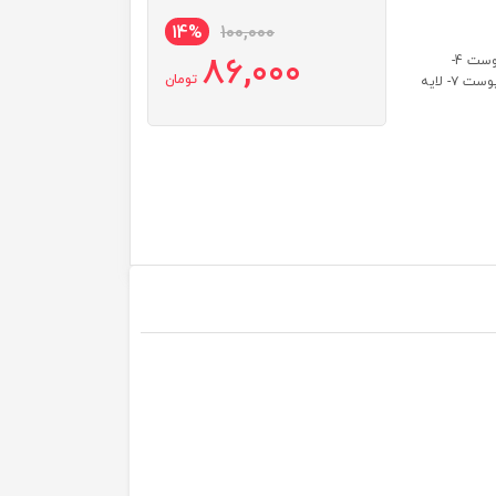
14%
100,000
86,000
کارایی: 1- ضد چروک پوست 2- ترمیم خطوط ریز پوست 3- لطیف کننده پوست 4-
تومان
کنترل کننده چربی پوست 5- کوچک کننده منافذ پوست 6- مرطوب کننده پوست ۷- لایه