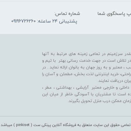
واتس آپ پاسخگوی شما
شماره تماس:
پشتیبانی ۲۴ ساعته: 09196726260
قدر سرزمینم در تمامی زمینه های مرتبط به آنها
ر تلاش است در جهت خدمت رسانی بهتر با تیم و
معتبر و به روز جهان به بانوان ارائه نماید . در
راحتی، خرید اینترنتی لذت بخش، مطمئن و آسان را
ران دریافت نمایند.
اخلی و خارجی معتبر آرایشی ، بهداشتی ، عطر ،
وده است تا مشتريان با آسودگی خاطر از ميان اين
زمان ممکن درب منزل تحویل بگیرند.
تمامی حقوق این سایت متعلق به فروشگاه آنلاین پینکی ست ( pinkiset ) میباشد