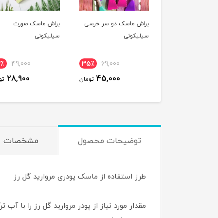
براش ماسک دو سر خرسی
براش ماسک صورت
سیلیکونی
سیلیکونی
2٪
49,000
35٪
69,000
28,900
45,000
تومان
تو
توضیحات محصول
مشخصات
طرز استفاده از ماسک پودری مروارید گل رز
مقدار مورد نیاز از پودر مروارید گل رز