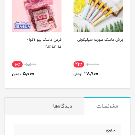
براش ماسک صورت سیلیکونی
قرص ماسک بیو آکوا -
BIOAQUA
10٪
5,500
42٪
49,000
5,000
28,900
تومان
تومان
مشخصات
دیدگاه‌ها
حاوی