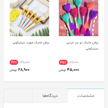
براش ماسک دو سر خرسی
براش ماسک صورت سیلیکونی
سیلیکونی
42٪
49,000
35٪
69,000
28,900
45,000
تومان
تومان
مشخصات
دیدگاه‌ها