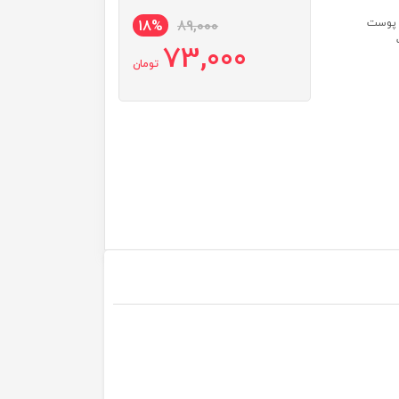
ه پوست
18%
89,000
73,000
تومان