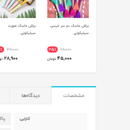
براش ماسک دو سر خرسی
براش ماسک صورت
سیلیکونی
سیلیکونی
2٪
49,000
35٪
69,000
28,900
45,000
تومان
تو
مشخصات
دیدگاه‌ها
پاک
کارایی