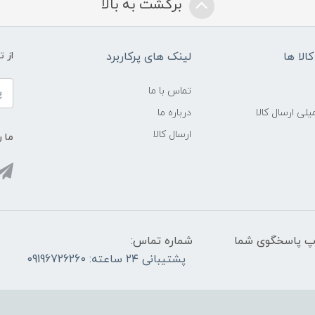
برگشت به بالا
الا ها
لینک های پرکاربرد
از 
تماس با ما
لی ارسال کالا
درباره ما
ارسال کالا
ما ر
واتس آپ پاسخگوی شما
شماره تماس:
پشتیبانی ۲۴ ساعته: 09196726260