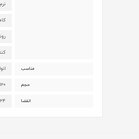
نرم
کاه
روش
کنت
انو
مناسب
۱۲۰ گرم
حجم
024
انقضا