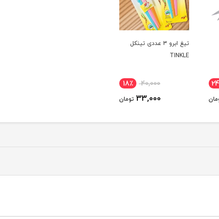
تیغ ابرو 3 عددی تینکل
TINKLE
18٪
40,000
2
33,000
مان
تومان