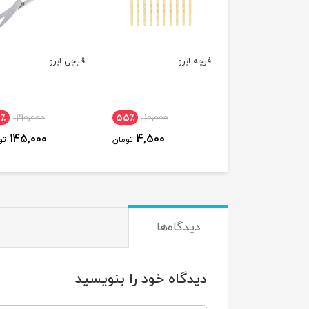
فرچه ابرو
قیچی ابرو
4٪
190,000
55٪
10,000
145,000
4,500
تومان
تو
دیدگاه‌ها
دیدگاه خود را بنویسید