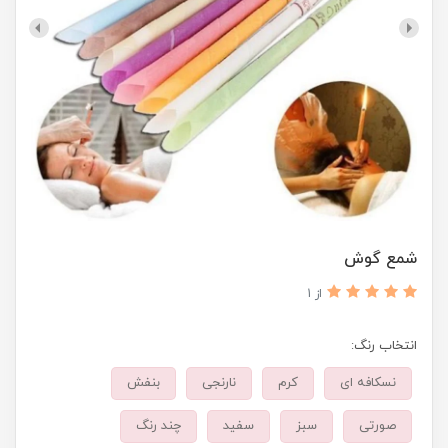
شمع گوش
از 1
انتخاب رنگ:
نسکافه ای
کرم
نارنجی
بنفش
صورتی
سبز
سفید
چند رنگ