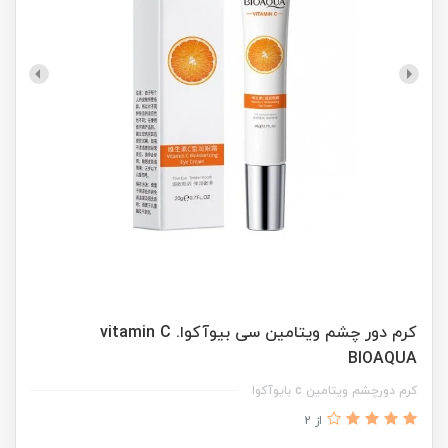
کرم دور چشم ویتامین سی بیوآکوا. vitamin C
BIOAQUA
کرم دورچشم ویتامین c بایوآکوا
از 2