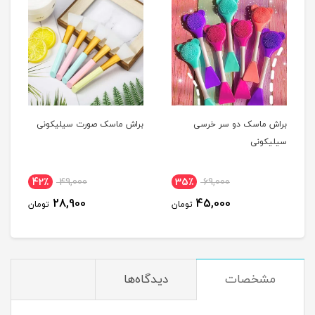
براش ماسک دو سر خرسی
براش ماسک صورت سیلیکونی
سیلیکونی
42٪
49,000
35٪
69,000
28,900
45,000
تومان
تومان
مشخصات
دیدگاه‌ها