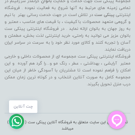
مجموعه پینکی ست جهت خدمت و حمایت
بانوان
گرانقدر سرزمینم در
تمامی زمینه های مرتبط به آنها شروع به فعالیت نموده . فروشگاه
اینترنتی
پینکی ست
در تلاش است در جهت خدمت رسانی بهتر با تیم
و گروهی متعهد محصولات با کیفیت ، با قیمت های مناسب ، معتبر و
به روز جهان به بانوان ارائه نماید . در فروشگاه اینترنتی پینکی ست
بانوان عزیز می توانيد به راحتی، خرید اینترنتی لذت بخش، مطمئن و
آسان را تجربه کنند و کالای مورد نظر خود را به سرعت در سراسر ایران
دریافت نمایند.
فروشگاه اینترنتی پینکی ست مجموعه ای از محصولات داخلی و خارجی
معتبر آرایشی ، بهداشتی ، عطر ، رنگ مو و....را گرد هم آورده و اين
امکان را فراهم نموده است تا مشتريان با آسودگی خاطر از ميان اين
مجموعه کامل به صورت آنلاين انتخاب و در کوتاه ترين زمان ممکن
درب منزل تحویل بگیرند.
چت آنلاین
تمامی حقوق این سایت متعلق به فروشگاه آنلاین پینکی ست ( pinkiset )
میباشد