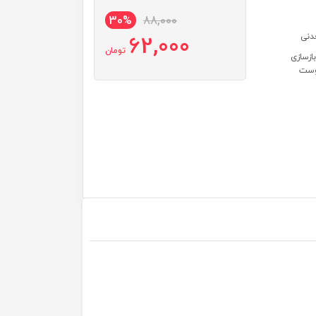
30%
88,000
62,000
تومان
وچک کننده منافذ باز پوست ۲- تنظیم کننده چربی پوست ۳- بازسازی