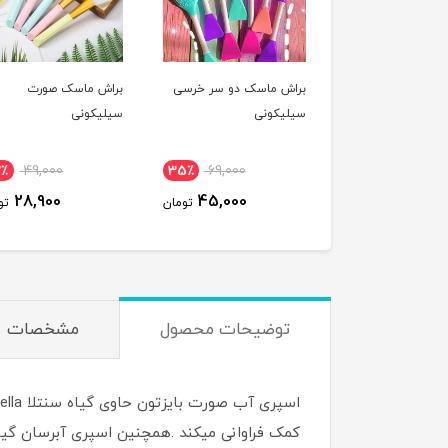
براش ماسک دو سر خرسی
براش ماسک صورت
سیلیکونی
سیلیکونی
2٪
49,000
35٪
69,000
28,900
45,000
تومان
تو
توضیحات محصول
مشخصات
کمک فراوانی میکند .همچنین اسپری آبرسان گیا