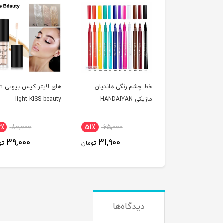
خط چشم رنگی هاندیان
های لا
ماژیکی HANDAIYAN
light KISS beauty
2٪
80,000
51٪
65,000
39,000
31,900
تومان
تو
دیدگاه‌ها