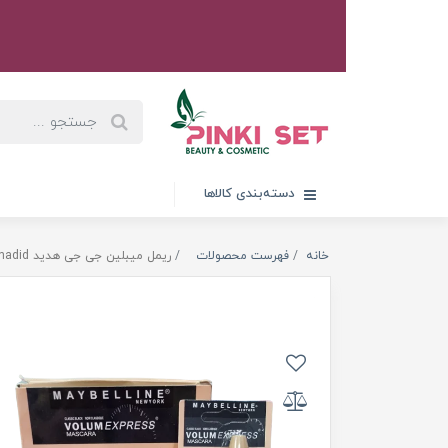
دسته‌بندی کالاها
خانه
فهرست محصولات
ریمل میبلین جی جی هدید gigi hadid حجم دهنده و بلند کننده MAYBELLINE اورجینال