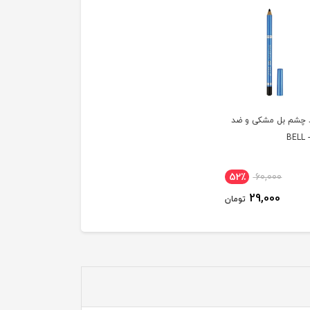
 چشم بل مشکی و ضد
BE
52٪
60,000
29,000
تومان