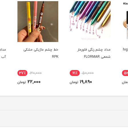
یتر کیس بیوتی high
مداد چشم رنگی فلورمار
خط چشم ماژیکی مشکی
مداد
شمعی FLORMAR
RPK
آب - LL
27٪
30,000
61٪
50,000
5
22,000
19,890
مان
تومان
تومان