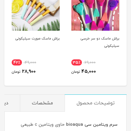
براش ماسک دو سر خرسی
براش ماسک صورت سیلیکونی
سیلیکونی
42٪
49,000
35٪
69,000
28,900
45,000
تومان
تومان
توضیحات محصول
مشخصات
دیدگ
سرم ویتامین سی bioaqua
حاوی ویتامین c طبیعی