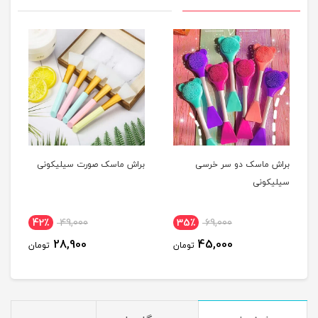
براش ماسک دو سر خرسی
براش ماسک صورت سیلیکونی
سیلیکونی
42٪
49,000
35٪
69,000
28,900
45,000
تومان
تومان