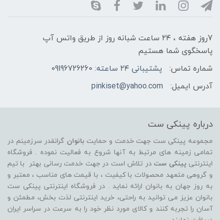
7روز هفته ، ۲۴ ساعت شبانه‌ روز از طریق واتس آپ
پاسخگوی شما هستیم
شماره تماس:
پشتیبانی ۲۴ ساعته: 09196726260
آدرس ایمیل:
pinkiset@yahoo.com
درباره پینکی ست
مجموعه پینکی ست جهت خدمت و حمایت
بانوان
گرانقدر سرزمینم در
تمامی زمینه های مرتبط به آنها شروع به فعالیت نموده . فروشگاه
اینترنتی
پینکی ست
در تلاش است در جهت خدمت رسانی بهتر با تیم
و گروهی متعهد محصولات با کیفیت ، با قیمت های مناسب ، معتبر و
به روز جهان به بانوان ارائه نماید . در فروشگاه اینترنتی پینکی ست
بانوان عزیز می توانيد به راحتی، خرید اینترنتی لذت بخش، مطمئن و
آسان را تجربه کنند و کالای مورد نظر خود را به سرعت در سراسر ایران