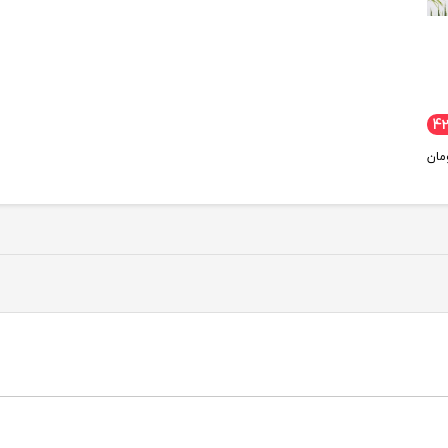
4
مان