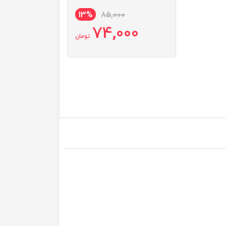
13%
85,000
74,000
تومان