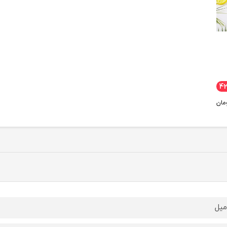
4
مان