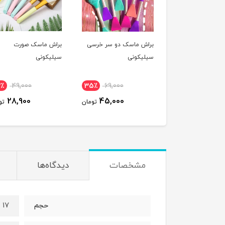
براش ماسک دو سر خرسی
براش ماسک صورت
سیلیکونی
سیلیکونی
2٪
49,000
35٪
69,000
28,900
45,000
تومان
تو
مشخصات
دیدگاه‌ها
17 میل
حجم