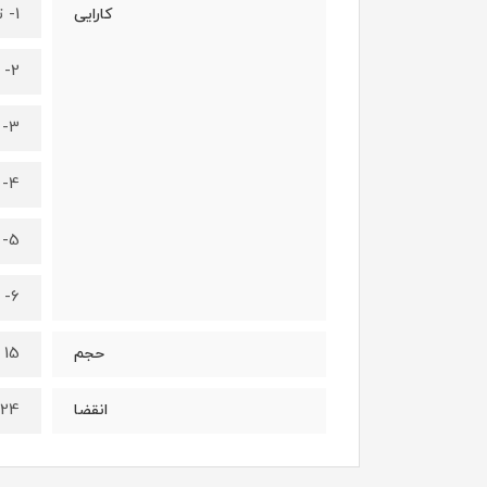
1- ترمیم کننده پوست
کارایی
2- کلاژن سازی پوست
3- ضد لک و روشن کننده پوست
4- ضد چروک و جلوگیری از پیری زودرس پوست
5- آبرسان پوست
6- نرم کننده و آرام کننده پوست
15 میل
حجم
024
انقضا