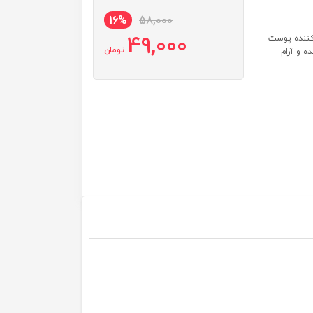
16%
58,000
49,000
ست 3- ضد لک و روشن کننده پوست
تومان
پوست 5- آبرسان پوست 6- نرم کننده و آرام