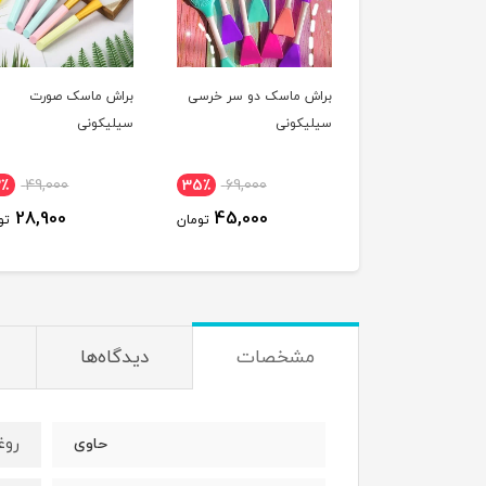
براش ماسک دو سر خرسی
براش ماسک صورت
سیلیکونی
سیلیکونی
2٪
49,000
35٪
69,000
28,900
45,000
تومان
تو
مشخصات
دیدگاه‌ها
روغ
حاوی