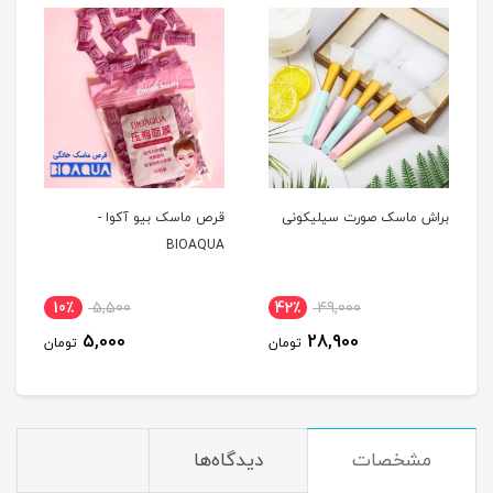
براش ماسک صورت سیلیکونی
قرص ماسک بیو آکوا -
BIOAQUA
10٪
5,500
42٪
49,000
5,000
28,900
تومان
تومان
مشخصات
دیدگاه‌ها