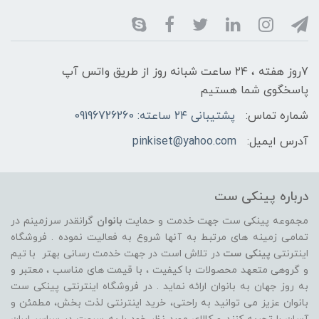
7روز هفته ، ۲۴ ساعت شبانه‌ روز از طریق واتس آپ
پاسخگوی شما هستیم
شماره تماس:
پشتیبانی ۲۴ ساعته: 09196726260
آدرس ایمیل:
pinkiset@yahoo.com
درباره پینکی ست
مجموعه پینکی ست جهت خدمت و حمایت
بانوان
گرانقدر سرزمینم در
تمامی زمینه های مرتبط به آنها شروع به فعالیت نموده . فروشگاه
اینترنتی
پینکی ست
در تلاش است در جهت خدمت رسانی بهتر با تیم
و گروهی متعهد محصولات با کیفیت ، با قیمت های مناسب ، معتبر و
به روز جهان به بانوان ارائه نماید . در فروشگاه اینترنتی پینکی ست
بانوان عزیز می توانيد به راحتی، خرید اینترنتی لذت بخش، مطمئن و