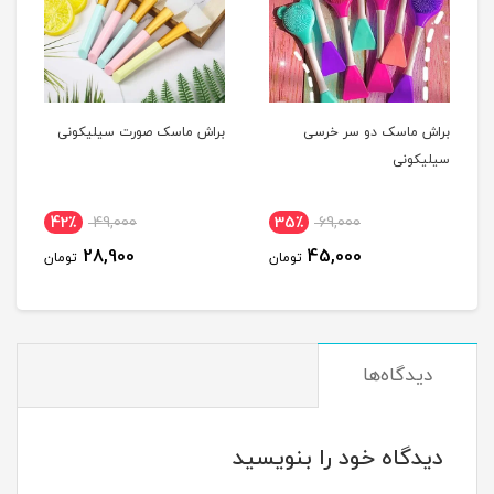
براش ماسک دو سر خرسی
براش ماسک صورت سیلیکونی
سیلیکونی
42٪
49,000
35٪
69,000
28,900
45,000
تومان
تومان
دیدگاه‌ها
دیدگاه خود را بنویسید