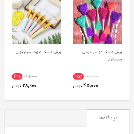
براش ماسک دو سر خرسی
براش ماسک صورت سیلیکونی
سیلیکونی
42٪
49,000
35٪
69,000
28,900
45,000
تومان
تومان
دیدگاه‌ها