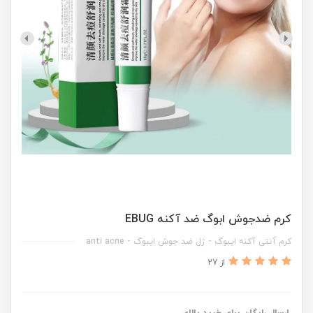
کرم ضدجوش ابوگ ضد آکنه EBUG
کرم آنتی آکنه ایبوگ‌ - ژل ضد جوش ایبوگ - anti acne
از 27
ارسال رایگان برای خرید بالای